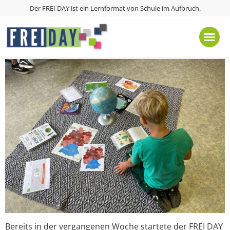
Schlagwort:
Einführen
Der FREI DAY ist ein Lernformat von
Schule im Aufbruch
.
FREI DAY Kick-Off an der DPFA-
Regenbogen-Grundschule Leipzig
Bereits in der vergangenen Woche startete der FREI DAY