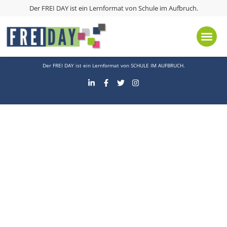
Schlagwort:
SDG 2
Der FREI DAY ist ein Lernformat von
Schule im Aufbruch
.
Kontakt
Presse
Impressum
Datenschutz
Der FREI DAY ist ein Lernformat von
SCHULE IM AUFBRUCH
.