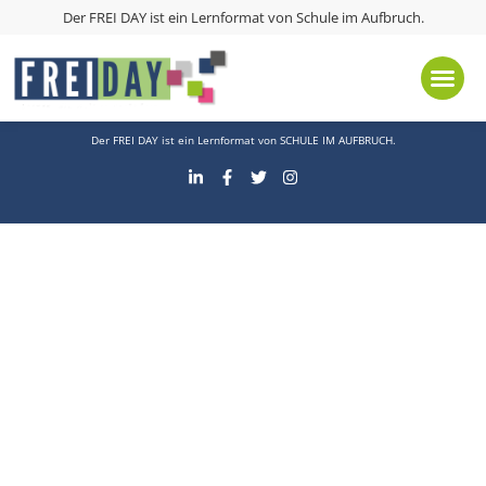
Schlagwort:
Organisatorischer Rahmen
Der FREI DAY ist ein Lernformat von
Schule im Aufbruch
.
Kontakt
Presse
Impressum
Datenschutz
Der FREI DAY ist ein Lernformat von
SCHULE IM AUFBRUCH
.