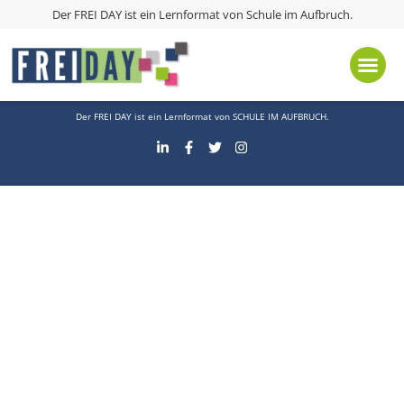
Schlagwort:
Markt der Möglichkeiten
Der FREI DAY ist ein Lernformat von
Schule im Aufbruch
.
Kontakt
Presse
Impressum
Datenschutz
Der FREI DAY ist ein Lernformat von
SCHULE IM AUFBRUCH
.