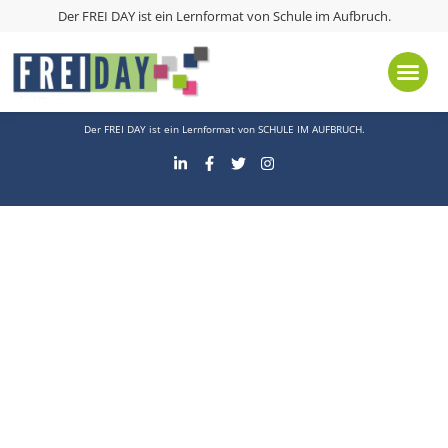
Schlagwort:
FREI DAY Infoveranstaltung
Der FREI DAY ist ein Lernformat von
Schule im Aufbruch
.
Kontakt
Presse
Impressum
Datenschutz
Der FREI DAY ist ein Lernformat von
SCHULE IM AUFBRUCH
.