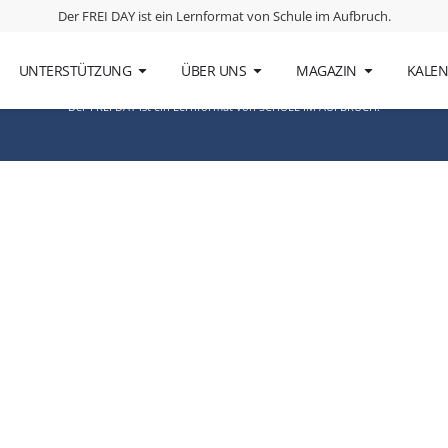
ersität
Der FREI DAY ist ein Lernformat von
Schule im Aufbruch
.
UNTERSTÜTZUNG
ÜBER UNS
MAGAZIN
KALE
Der FREI DAY ist ein Lernformat von
SCHULE IM AUFBRUCH
.