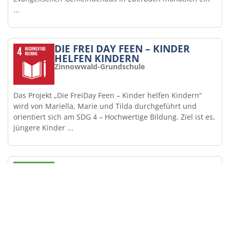
...
DIE FREI DAY FEEN – KINDER
HELFEN KINDERN
Zinnowwald-Grundschule
Das Projekt „Die FreiDay Feen – Kinder helfen Kindern“
wird von Mariella, Marie und Tilda durchgeführt und
orientiert sich am SDG 4 – Hochwertige Bildung. Ziel ist es,
jüngere Kinder ...
DER SNOZELWAGEN
Marienschule Lingen
Das Projekt „Der Snozelwagen“ wird von Jann, Dylan, Henri
und Paul durchgeführt und unterstützt ein Hospiz bei der