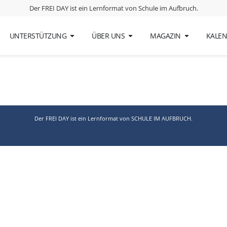
Der FREI DAY ist ein Lernformat von
Schule im Aufbruch
.
ias Feitkenhauer
UNTERSTÜTZUNG
ÜBER UNS
MAGAZIN
KALE
Der FREI DAY ist ein Lernformat von
SCHULE IM AUFBRUCH
.